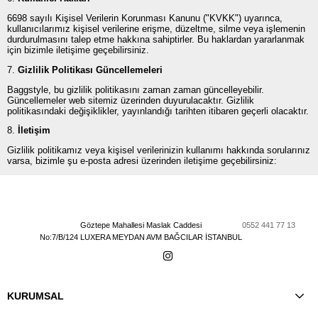
6698 sayılı Kişisel Verilerin Korunması Kanunu ("KVKK") uyarınca,
kullanıcılarımız kişisel verilerine erişme, düzeltme, silme veya işlemenin
durdurulmasını talep etme hakkına sahiptirler. Bu haklardan yararlanmak
için bizimle iletişime geçebilirsiniz.
7.
Gizlilik Politikası Güncellemeleri
Baggstyle, bu gizlilik politikasını zaman zaman güncelleyebilir.
Güncellemeler web sitemiz üzerinden duyurulacaktır. Gizlilik
politikasındaki değişiklikler, yayınlandığı tarihten itibaren geçerli olacaktır.
8.
İletişim
Gizlilik politikamız veya kişisel verilerinizin kullanımı hakkında sorularınız
varsa, bizimle şu e-posta adresi üzerinden iletişime geçebilirsiniz:
Göztepe Mahallesi Maslak Caddesi
0552 441 77 13
No:7/B/124 LUXERA MEYDAN AVM BAĞCILAR İSTANBUL
KURUMSAL