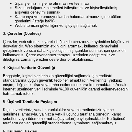
Siparişlerinizin işleme alınması ve teslimatı
Size sunduğumuz hizmetleri iyileştirmek ve kişiselleştirilmiş
alışveriş deneyimi sunmak
Kampanya ve promosyonlardan haberdar olmanız için e-bülten
gönderimi (isteğe bağlı)
Web sitemizin güvenliğini ve işleyişini sağlamak
3.
Çerezler (Cookies)
Çerezler, web sitemizi ziyaret ettiğinizde cihazınıza kaydedilen küçük veri
dosyalarıdır. Web sitemizin etkinliğini artırmak, kullanıcı deneyimini
iyileştirmek ve size daha kişiselleştirilmiş içerikler sunmak için çerezleri
kullanıyoruz. Çerez ayarlarınızı tarayıcı üzerinden değiştirebilir ve
dilediğiniz zaman çerezleri devre dışı bırakabilirsiniz.
4.
Kişisel Verilerin Güvenliği
Baggstyle, kişisel verilerinizin güvenliğini sağlamak için endüstri
standartlarına uygun güvenlik tedbirleri almaktadır. Verileriniz, yetkisiz
erişim, değişiklik, ifşa veya imha edilmesine karşı korunmaktadır. Ancak,
internet üzerinden veri iletiminde %100 güvenliğin garanti edilemeyeceğini
hatırlatmak isteriz.
5.
Üçüncü Taraflarla Paylaşım
Kişisel verileriniz, yasal zorunluluklar veya hizmetlerimizin yerine
getirilmesi amacıyla, yalnızca yetkili üçüncü taraflarla (örneğin, kargo
şirketleri veya ödeme hizmet sağlayıcıları) paylaşılmaktadır. Bu üçüncü
tarafların da veri güvenliği standartlarına uymalarını sağlamaktayız.
6.
Kullanıcı Hakları