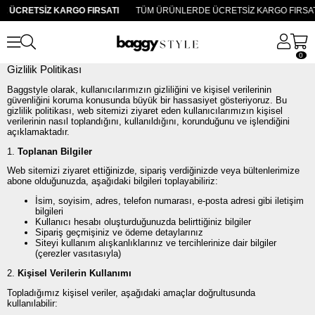
 ÜCRETSİZ KARGO FIRSATI
TÜM ÜRÜNLERDE ÜCRETSİZ KARGO FIRSAT
0
Gizlilik Politikası
Baggstyle olarak, kullanıcılarımızın gizliliğini ve kişisel verilerinin
güvenliğini koruma konusunda büyük bir hassasiyet gösteriyoruz. Bu
gizlilik politikası, web sitemizi ziyaret eden kullanıcılarımızın kişisel
verilerinin nasıl toplandığını, kullanıldığını, korunduğunu ve işlendiğini
açıklamaktadır.
1.
Toplanan Bilgiler
Web sitemizi ziyaret ettiğinizde, sipariş verdiğinizde veya bültenlerimize
abone olduğunuzda, aşağıdaki bilgileri toplayabiliriz:
İsim, soyisim, adres, telefon numarası, e-posta adresi gibi iletişim
bilgileri
Kullanıcı hesabı oluşturduğunuzda belirttiğiniz bilgiler
Sipariş geçmişiniz ve ödeme detaylarınız
Siteyi kullanım alışkanlıklarınız ve tercihlerinize dair bilgiler
(çerezler vasıtasıyla)
2.
Kişisel Verilerin Kullanımı
Topladığımız kişisel veriler, aşağıdaki amaçlar doğrultusunda
kullanılabilir: