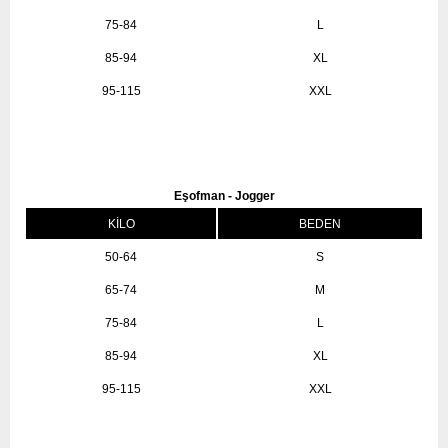
75-84
L
85-94
XL
95-115
XXL
Eşofman - Jogger
KİLO
BEDEN
50-64
S
65-74
M
75-84
L
85-94
XL
95-115
XXL