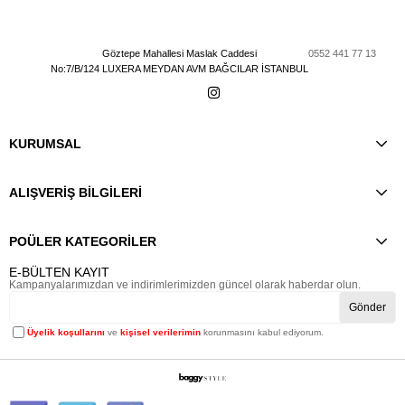
Göztepe Mahallesi Maslak Caddesi
0552 441 77 13
No:7/B/124 LUXERA MEYDAN AVM BAĞCILAR İSTANBUL
KURUMSAL
ALIŞVERİŞ BİLGİLERİ
POÜLER KATEGORİLER
E-BÜLTEN KAYIT
Kampanyalarımızdan ve indirimlerimizden güncel olarak haberdar olun.
Gönder
Üyelik koşullarını
ve
kişisel verilerimin
korunmasını kabul ediyorum.