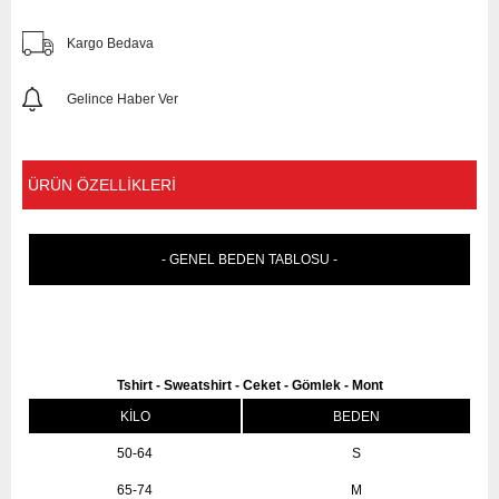
Kargo Bedava
Gelince Haber Ver
ÜRÜN ÖZELLIKLERI
- GENEL BEDEN TABLOSU -
Tshirt - Sweatshirt - Ceket - Gömlek - Mont
KİLO
BEDEN
50-64
S
65-74
M