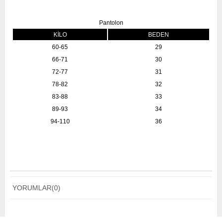
Pantolon
KİLO
BEDEN
60-65
29
66-71
30
72-77
31
78-82
32
83-88
33
89-93
34
94-110
36
YORUMLAR
(0)