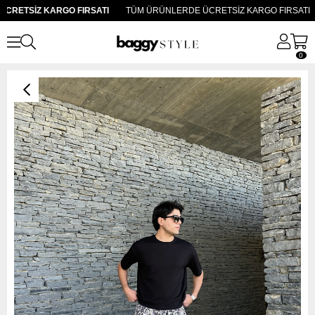
RETSİZ KARGO FIRSATI
TÜM ÜRÜNLERDE ÜCRETSİZ KARGO FIRSATI
0