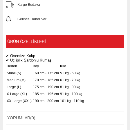
Kargo Bedava
Gelince Haber Ver
ÜRÜN ÖZELLIKLERI
✔ Oversize Kalıp
✔ Üç iplik Şardonlu Kumaş
Beden
Boy
Kilo
Small (S)
160 cm - 175 cm
51 kg - 60 kg
Medium (M)
170 cm - 185 cm
61 kg - 70 kg
Large (L)
175 cm - 190 cm
81 kg - 90 kg
X-Large (XL)
185 cm - 195 cm
91 kg - 100 kg
XX-Large (XXL)
190 cm - 200 cm
101 kg - 110 kg
YORUMLAR
(0)