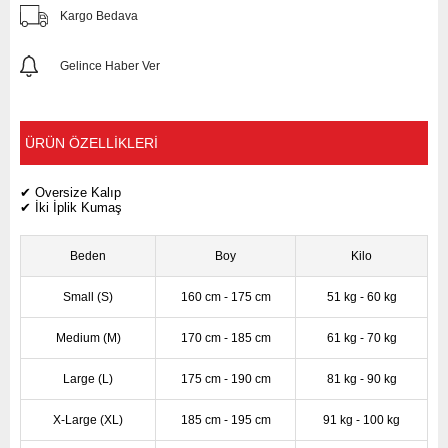
Kargo Bedava
Gelince Haber Ver
ÜRÜN ÖZELLIKLERI
✔ Oversize Kalıp
✔ İki İplik Kumaş
Beden
Boy
Kilo
Small (S)
160 cm - 175 cm
51 kg - 60 kg
Medium (M)
170 cm - 185 cm
61 kg - 70 kg
Large (L)
175 cm - 190 cm
81 kg - 90 kg
X-Large (XL)
185 cm - 195 cm
91 kg - 100 kg