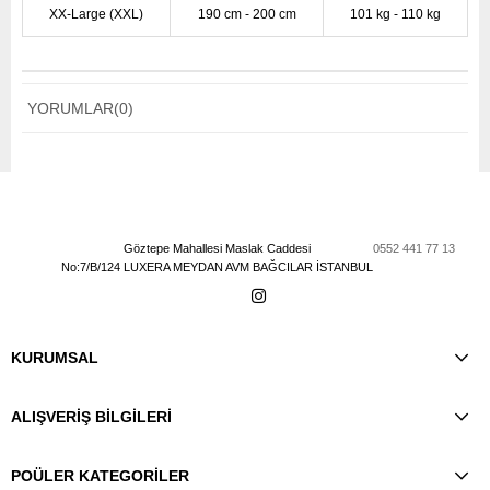
XX-Large (XXL)
190 cm - 200 cm
101 kg - 110 kg
YORUMLAR
(0)
Göztepe Mahallesi Maslak Caddesi
0552 441 77 13
No:7/B/124 LUXERA MEYDAN AVM BAĞCILAR İSTANBUL
KURUMSAL
ALIŞVERİŞ BİLGİLERİ
POÜLER KATEGORİLER