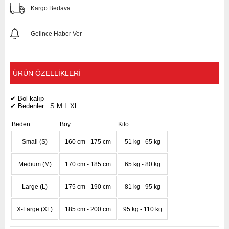
Kargo Bedava
Gelince Haber Ver
ÜRÜN ÖZELLIKLERI
✔ Bol kalıp
✔ Bedenler : S M L XL
Beden
Boy
Kilo
Small (S)
160 cm - 175 cm
51 kg - 65 kg
Medium (M)
170 cm - 185 cm
65 kg - 80 kg
Large (L)
175 cm - 190 cm
81 kg - 95 kg
X-Large (XL)
185 cm - 200 cm
95 kg - 110 kg