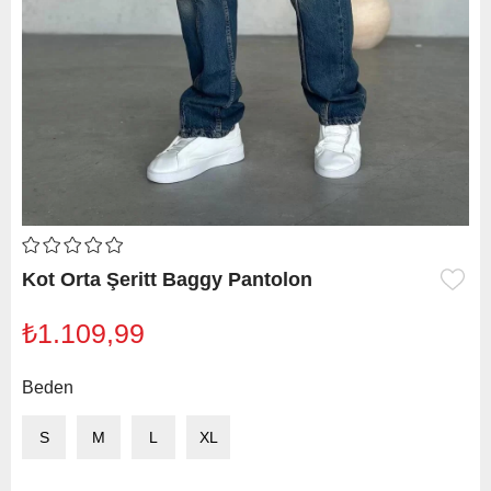
Kot Orta Şeritt Baggy Pantolon
₺1.109,99
Beden
S
M
L
XL