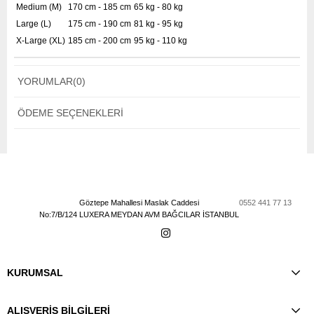
Medium (M)
170 cm - 185 cm
65 kg - 80 kg
Large (L)
175 cm - 190 cm
81 kg - 95 kg
X-Large (XL)
185 cm - 200 cm
95 kg - 110 kg
YORUMLAR
(0)
ÖDEME SEÇENEKLERI
Göztepe Mahallesi Maslak Caddesi
0552 441 77 13
No:7/B/124 LUXERA MEYDAN AVM BAĞCILAR İSTANBUL
KURUMSAL
ALIŞVERİŞ BİLGİLERİ