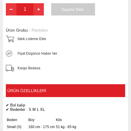
Ürün Grubu :
Pantolon
İstek Listeme Ekle
Fiyat Düşünce Haber Ver
Kargo Bedava
ÜRÜN ÖZELLIKLERI
✔ Bol kalıp
✔ Bedenler : S M L XL
Beden
Boy
Kilo
Small (S)
160 cm - 175 cm
51 kg - 65 kg