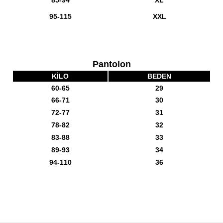
85-94
XL
95-115
XXL
Pantolon
KİLO
BEDEN
60-65
29
66-71
30
72-77
31
78-82
32
83-88
33
89-93
34
94-110
36