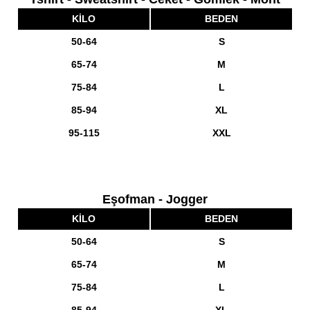
KİLO
BEDEN
50-64
S
65-74
M
75-84
L
85-94
XL
95-115
XXL
Eşofman - Jogger
KİLO
BEDEN
50-64
S
65-74
M
75-84
L