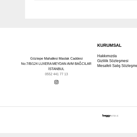
KURUMSAL
Hakkımızda
Göztepe Mahallesi Maslak Caddesi
Gizlilik Sözleşmesi
No:7/B/124 LUXERA MEYDAN AVM BAĞCILAR
Mesafeli Satış Sözleşm
İSTANBUL
0552 441 77 13