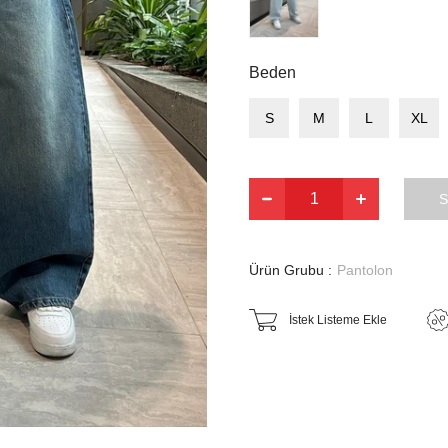
Beden
S
M
L
XL
Ürün Grubu :
Pantolon
İstek Listeme Ekle