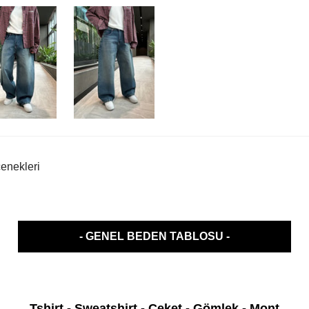
nekleri
- GENEL BEDEN TABLOSU -
Tshirt - Sweatshirt - Ceket - Gömlek - Mont