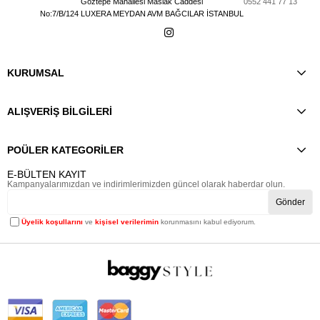
Göztepe Mahallesi Maslak Caddesi
0552 441 77 13
No:7/B/124 LUXERA MEYDAN AVM BAĞCILAR İSTANBUL
KURUMSAL
ALIŞVERİŞ BİLGİLERİ
POÜLER KATEGORİLER
E-BÜLTEN KAYIT
Kampanyalarımızdan ve indirimlerimizden güncel olarak haberdar olun.
Gönder
Üyelik koşullarını
ve
kişisel verilerimin
korunmasını kabul ediyorum.