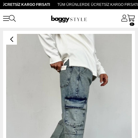
CRETSİZ KARGO FIRSATI
TÜM ÜRÜNLERDE ÜCRETSİZ KARGO FIRSATI
0