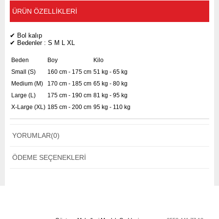
ÜRÜN ÖZELLIKLERI
✔ Bol kalıp
✔ Bedenler : S M L XL
Beden
Boy
Kilo
Small (S)
160 cm - 175 cm
51 kg - 65 kg
Medium (M)
170 cm - 185 cm
65 kg - 80 kg
Large (L)
175 cm - 190 cm
81 kg - 95 kg
X-Large (XL)
185 cm - 200 cm
95 kg - 110 kg
YORUMLAR
(0)
ÖDEME SEÇENEKLERI