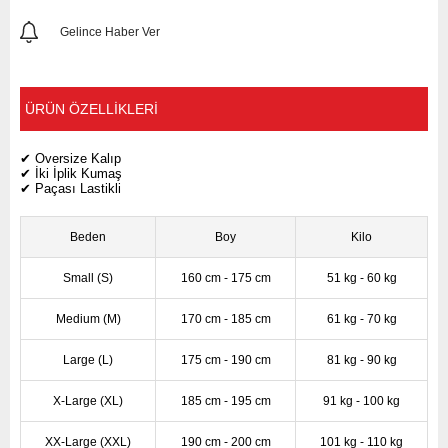
Gelince Haber Ver
ÜRÜN ÖZELLIKLERI
✔ Oversize Kalıp
✔ İki İplik Kumaş
✔ Paçası Lastikli
Beden
Boy
Kilo
Small (S)
160 cm - 175 cm
51 kg - 60 kg
Medium (M)
170 cm - 185 cm
61 kg - 70 kg
Large (L)
175 cm - 190 cm
81 kg - 90 kg
X-Large (XL)
185 cm - 195 cm
91 kg - 100 kg
XX-Large (XXL)
190 cm - 200 cm
101 kg - 110 kg