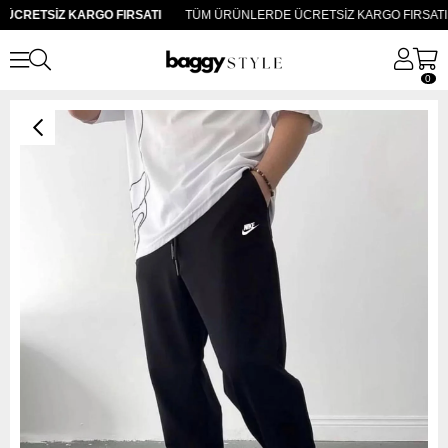
CRETSİZ KARGO FIRSATI
TÜM ÜRÜNLERDE ÜCRETSİZ KARGO FIRSATI
0