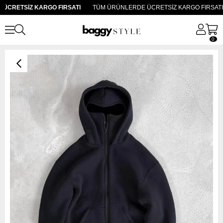
CRETSİZ KARGO FIRSATI
TÜM ÜRÜNLERDE ÜCRETSİZ KARGO FIRSATI
0