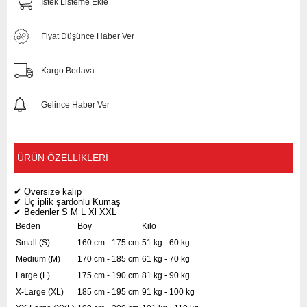
İstek Listeme Ekle
Fiyat Düşünce Haber Ver
Kargo Bedava
Gelince Haber Ver
ÜRÜN ÖZELLIKLERI
✔ Oversize kalıp
✔ Üç iplik şardonlu Kumaş
✔ Bedenler S M L Xl XXL
Beden
Boy
Kilo
Small (S)
160 cm - 175 cm
51 kg - 60 kg
Medium (M)
170 cm - 185 cm
61 kg - 70 kg
Large (L)
175 cm - 190 cm
81 kg - 90 kg
X-Large (XL)
185 cm - 195 cm
91 kg - 100 kg