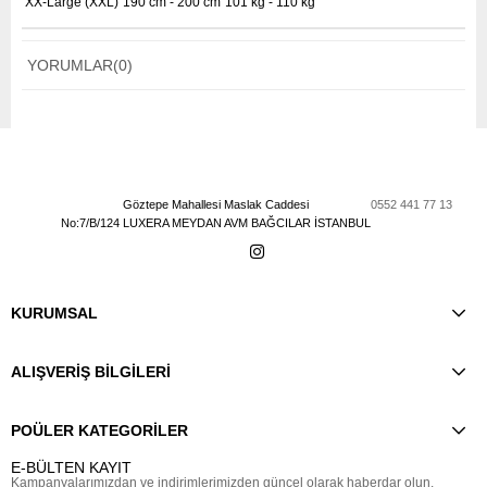
XX-Large (XXL)
190 cm - 200 cm
101 kg - 110 kg
YORUMLAR
(0)
Göztepe Mahallesi Maslak Caddesi
0552 441 77 13
No:7/B/124 LUXERA MEYDAN AVM BAĞCILAR İSTANBUL
KURUMSAL
ALIŞVERİŞ BİLGİLERİ
POÜLER KATEGORİLER
E-BÜLTEN KAYIT
Kampanyalarımızdan ve indirimlerimizden güncel olarak haberdar olun.